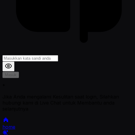
Masuk
*
Jika Anda mengalami Kesulitan saat login, Silahkan
hubungi kami di Live Chat untuk Membantu anda
selanjutnya
home