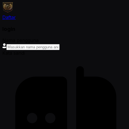
Daftar
login
Nama pengguna
Kata sandi