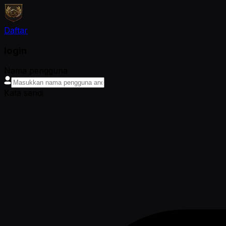
Daftar
login
Nama pengguna
Kata sandi