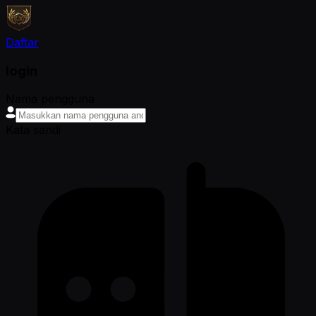
Daftar
login
Nama pengguna
Kata sandi