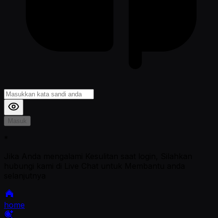
Masuk
*
Jika Anda mengalami Kesulitan saat login, Silahkan
hubungi kami di Live Chat untuk Membantu anda
selanjutnya
home