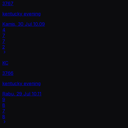
3767
kentucky evening
Kamis, 30 Jul
10.09
4
7
7
2
KC
3766
kentucky evening
Rabu, 29 Jul
10.11
9
8
7
8