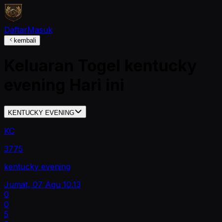
Daftar
Masuk
kembali
Keluaran Togel
kentucky
evening
Hari ini
KENTUCKY EVENING
KC
3775
kentucky evening
Jumat, 07 Agu
10.13
0
0
5