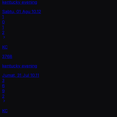
kentucky evening
Sabtu, 01 Agu
10.12
1
0
1
2
KC
3768
kentucky evening
Jumat, 31 Jul
10.11
3
6
9
2
KC