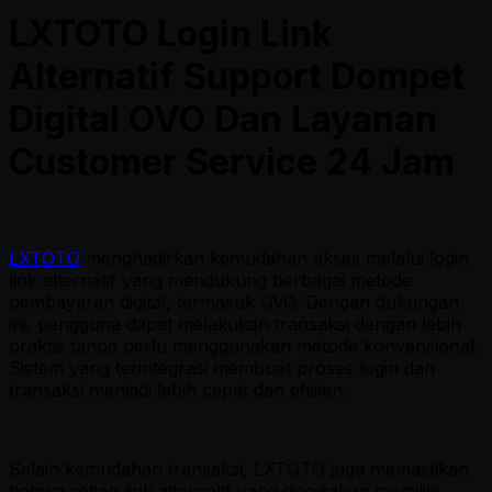
LXTOTO Login Link
Alternatif Support Dompet
Digital OVO Dan Layanan
Customer Service 24 Jam
LXTOTO
menghadirkan kemudahan akses melalui login
link alternatif yang mendukung berbagai metode
pembayaran digital, termasuk OVO. Dengan dukungan
ini, pengguna dapat melakukan transaksi dengan lebih
praktis tanpa perlu menggunakan metode konvensional.
Sistem yang terintegrasi membuat proses login dan
transaksi menjadi lebih cepat dan efisien.
Selain kemudahan transaksi, LXTOTO juga memastikan
bahwa setiap link alternatif yang disediakan memiliki