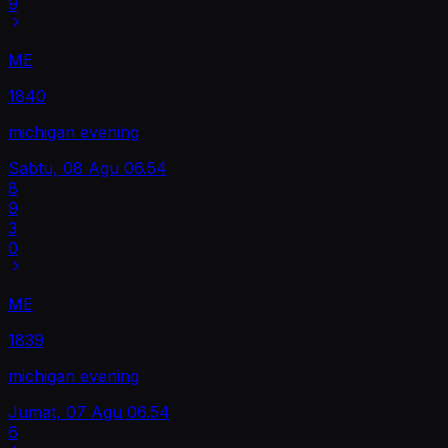
9
ME
1840
michigan evening
Sabtu, 08 Agu
06.54
8
9
3
0
ME
1839
michigan evening
Jumat, 07 Agu
06.54
6