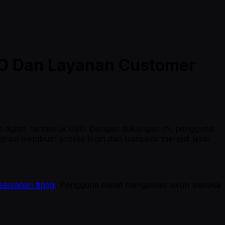
OVO Dan Layanan Customer
 digital, termasuk OVO. Dengan dukungan ini, pengguna
rasi membuat proses login dan transaksi menjadi lebih
keamanan tinggi
. Pengguna dapat mengakses akun mereka