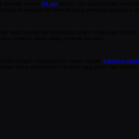
g tersedia selama
24 jam
penuh. Tim support siap membant
profesional menjadi nilai tambah yang membuat pengguna m
ain dapat menikmati fleksibilitas dalam melakukan deposit 
n efisiensi dalam setiap aktivitas bermain.
erbaik dengan menghadirkan akses mudah,
transaksi cepat
andalkan untuk pengalaman bermain yang aman dan nyaman