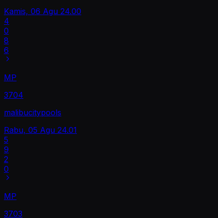
Kamis, 06 Agu
24.00
4
0
8
6
MP
3704
malibucitypools
Rabu, 05 Agu
24.01
5
9
2
0
MP
3703