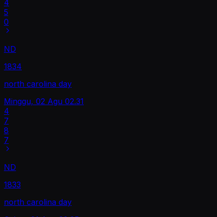
4
5
0
ND
1834
north carolina day
Minggu, 02 Agu
02.31
4
7
8
7
ND
1833
north carolina day