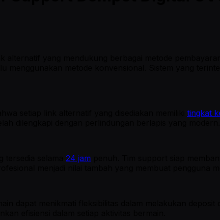
nk alternatif yang mendukung berbagai metode pembayaran
rlu menggunakan metode konvensional. Sistem yang terinteg
a setiap link alternatif yang disediakan memiliki
tingkat 
elah dilengkapi dengan perlindungan berlapis yang modern.
g tersedia selama
24 jam
penuh. Tim support siap membant
profesional menjadi nilai tambah yang membuat pengguna m
ain dapat menikmati fleksibilitas dalam melakukan deposit 
n efisiensi dalam setiap aktivitas bermain.