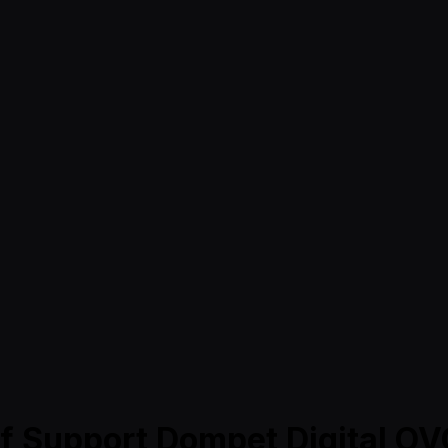
if Support Dompet Digital 