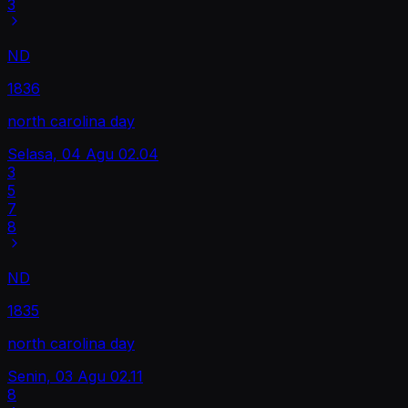
3
ND
1836
north carolina day
Selasa, 04 Agu
02.04
3
5
7
8
ND
1835
north carolina day
Senin, 03 Agu
02.11
8