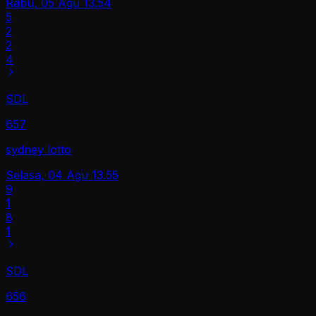
Rabu, 05 Agu
13.54
5
2
2
4
SDL
657
sydney lotto
Selasa, 04 Agu
13.55
9
1
8
1
SDL
656