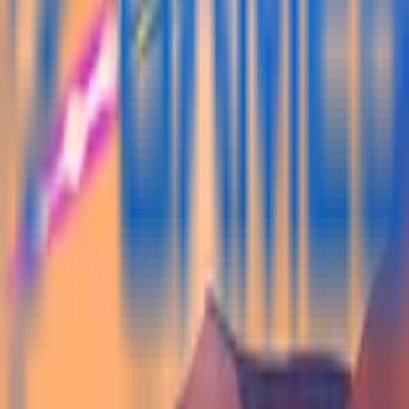
praktis ini sangat membantu terutama bagi pengguna
yang menginginkan efisiensi dalam setiap aktivitas
bermain.
LXTOTO terus berkomitmen untuk memberikan layanan
terbaik dengan menghadirkan akses mudah,
transaksi
cepat
, dan dukungan penuh dari customer service.
Kombinasi ini menjadikan LXTOTO sebagai platform yang
dapat diandalkan untuk pengalaman bermain yang aman
dan nyaman.
Lihat Semua
home
explore
promo