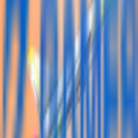
Selain kemudahan transaksi, LXTOTO juga memastikan
bahwa setiap link alternatif yang disediakan memiliki
tingkat keamanan tinggi
. Pengguna dapat mengakses
akun mereka tanpa khawatir terhadap risiko keamanan
karena sistem telah dilengkapi dengan perlindungan
berlapis yang modern.
Keunggulan lainnya adalah layanan customer service
yang tersedia selama
24 jam
penuh. Tim support siap
membantu pengguna dalam mengatasi berbagai
kendala, mulai dari masalah login hingga transaksi.
Respons cepat dan profesional menjadi nilai tambah
yang membuat pengguna merasa lebih nyaman.
Dengan adanya dukungan
dompet digital
seperti OVO,
pemain dapat menikmati fleksibilitas dalam melakukan
deposit dan penarikan dana. Proses yang cepat dan