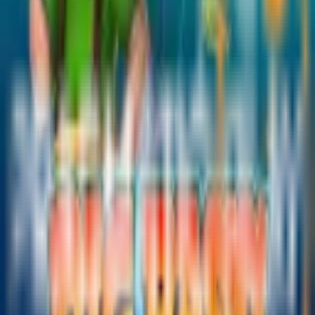
transaksi menjadi lebih cepat dan efisien.
Selain kemudahan transaksi, LXTOTO juga memastikan
bahwa setiap link alternatif yang disediakan memiliki
tingkat keamanan tinggi
. Pengguna dapat mengakses
akun mereka tanpa khawatir terhadap risiko keamanan
karena sistem telah dilengkapi dengan perlindungan
berlapis yang modern.
Keunggulan lainnya adalah layanan customer service
yang tersedia selama
24 jam
penuh. Tim support siap
membantu pengguna dalam mengatasi berbagai
kendala, mulai dari masalah login hingga transaksi.
Respons cepat dan profesional menjadi nilai tambah
yang membuat pengguna merasa lebih nyaman.
Dengan adanya dukungan
dompet digital
seperti OVO,
pemain dapat menikmati fleksibilitas dalam melakukan