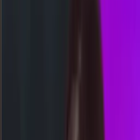
Lihat ColokNet
Event Lomba
Akses WAP
HK
3781
hongkongpools
Jumat, 07 Agu
Buka
23.00