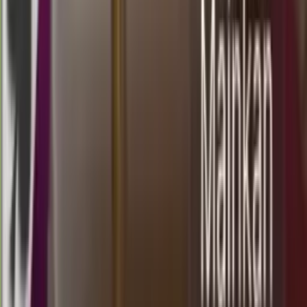
MS
1792
morocco quatro 18:00 wib
Jumat, 07 Agu
Buka
18.00
17.50
9
1
7
4
AP
3350