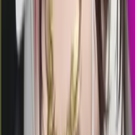
0
4
2
1
TO
1579
tennessee morning
Jumat, 07 Agu
Buka
21.30
21.00
2
1
4