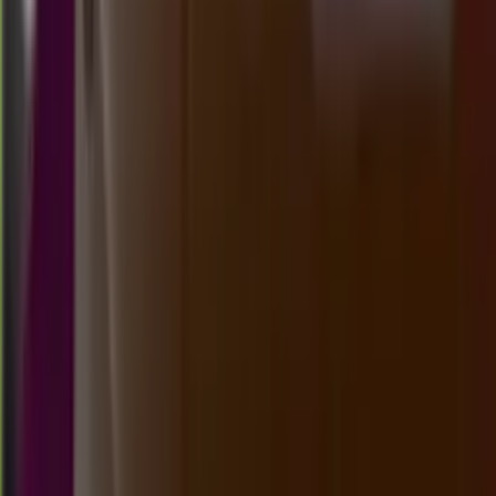
17.30
17.15
0
0
9
6
PS
3663
paris lottery
Jumat, 07 Agu
Buka
17.00