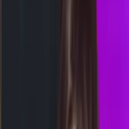
22.45
9
9
4
3
SG
2637
singapore
Jumat, 07 Agu
Buka
17.45
17.30