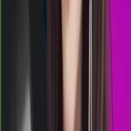
Buka
00.30
00.00
4
9
2
1
MM
1840
michigan midday
Sabtu, 08 Agu
Buka
00.05