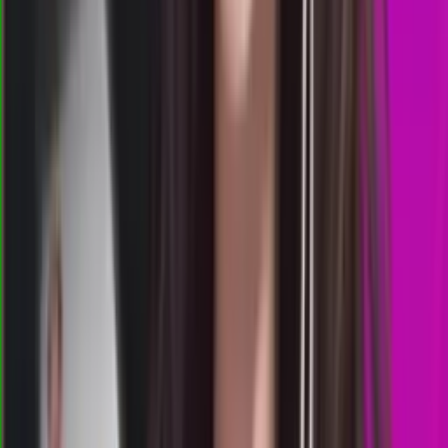
23.45
4
6
9
8
MU
1792
morocco quatro 00:00 wib
Sabtu, 08 Agu
Buka
00.05
23.45
3