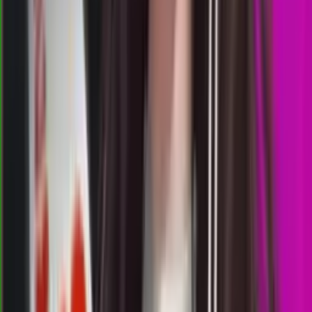
1
8
0
HKL
660
hongkong lotto
Jumat, 07 Agu
Buka
23.00
22.45
6
0
1
1